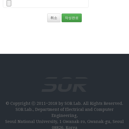
취소
작성완료
© Copyright ⓒ 2011~2018 by SOR Lab. All Rights Reserved.
SOR Lab., Department of Electrical and Computer
Engineering,
Seoul National University, 1 Gwanak-ro, Gwanak-gu, Seoul
08826, Korea