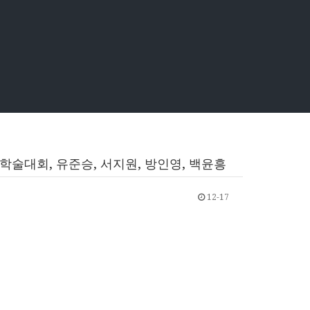
호학회 동계학술대회, 유준승, 서지원, 방인영, 백윤흥
12-17