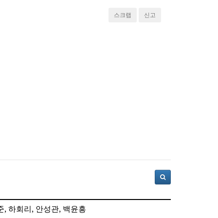
스크랩
신고
, 하회리, 안성관, 백윤흥